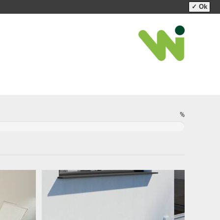
✓ Ok
%