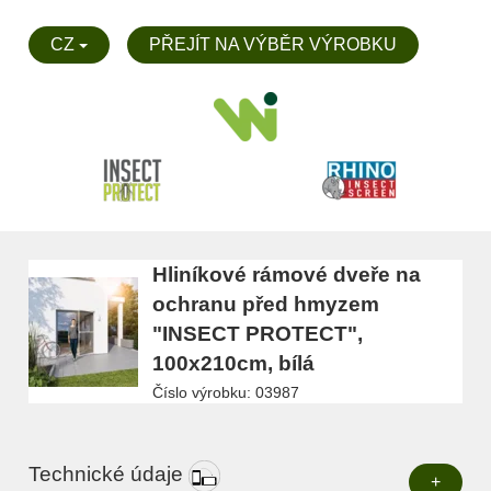
CZ
PŘEJÍT NA VÝBĚR VÝROBKU
Hliníkové rámové dveře na
ochranu před hmyzem
"INSECT PROTECT",
100x210cm, bílá
Číslo výrobku: 03987
Technické údaje
+