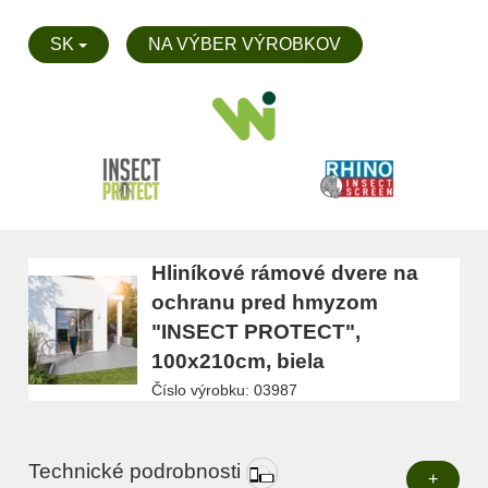
SK
NA VÝBER VÝROBKOV
Hliníkové rámové dvere na
ochranu pred hmyzom
"INSECT PROTECT",
100x210cm, biela
Číslo výrobku: 03987
Technické podrobnosti
+