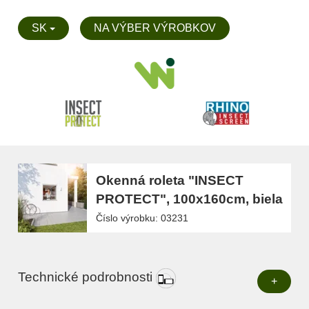
SK
NA VÝBER VÝROBKOV
Okenná roleta "INSECT
PROTECT", 100x160cm, biela
Číslo výrobku: 03231
Technické podrobnosti
+